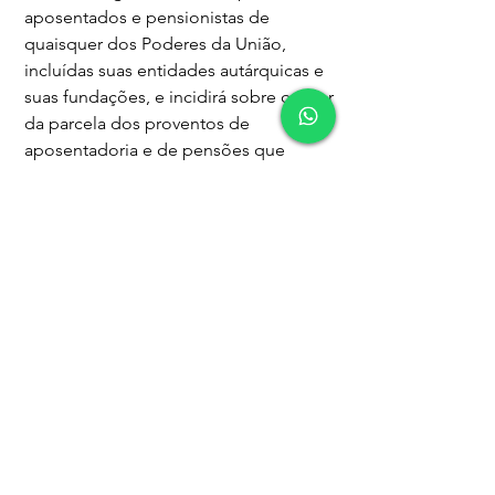
aposentados e pensionistas de 
quaisquer dos Poderes da União, 
incluídas suas entidades autárquicas e 
suas fundações, e incidirá sobre o valor 
da parcela dos proventos de 
aposentadoria e de pensões que 
supere o limite máximo estabelecido 
para os benefícios do RGPS, hipótese 
em que será considerada a totalidade 
do valor do benefício para fins de 
definição das alíquotas aplicáveis.
Art. 11. A Secretaria Especial da Receita 
Federal do Brasil do Ministério da 
Fazenda, o Instituto Nacional do 
Seguro Social - INSS e a Empresa de 
Tecnologia e Informações da 
Previdência - Dataprev adotarão as 
providências necessárias ao 
cumprimento do disposto nesta 