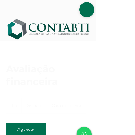
Avaliação
financeira
Gratuito
1 h
1
Gratuito
Casa do cliente
Agendar