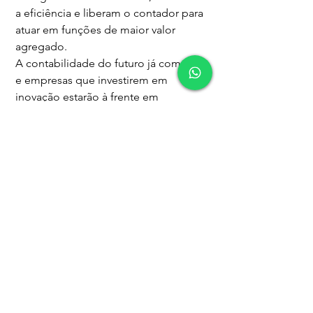
a eficiência e liberam o contador para 
atuar em funções de maior valor 
agregado.
A contabilidade do futuro já começou, 
e empresas que investirem em 
inovação estarão à frente em 
competitividade, segurança fiscal e 
gestão eficiente.
A Contabti é exemplo dessa nova era: 
unindo tecnologia, inteligência e 
consultoria para entregar uma 
contabilidade mais estratégica, 
automatizada e preparada para o 
futuro.